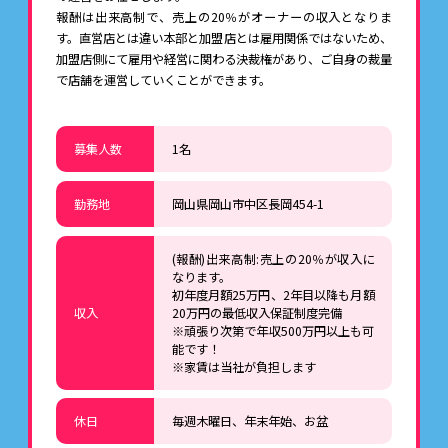
報酬は出来高制で、売上の20％がオーナーの収入となりま
す。直営店とは違い本部と加盟店とは雇用関係ではないため、
加盟店側にて雇用や経営に関わる決裁権があり、ご自身の裁量
で店舗を運営していくことができます。
募集人数
1名
勤務地
岡山県岡山市中区長岡454-1
(報酬)出来高制:売上の20％が収入に
なります。
初年度月額25万円、2年目以降も月額
収入
20万円の最低収入保証制度完備
※頑張り次第で年収500万円以上も可
能です！
※家賃は当社が負担します
休日
毎週木曜日、年末年始、お盆