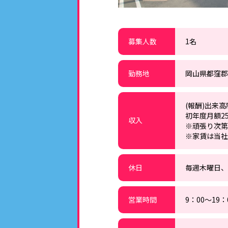
募集人数
1名
勤務地
岡山県都窪郡
(報酬)出来
初年度月額2
収入
※頑張り次第
※家賃は当社
休日
毎週木曜日、
営業時間
9：00～19：