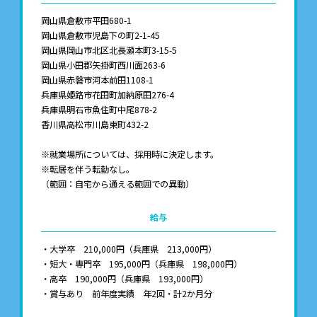
岡山県倉敷市平田680-1
岡山県倉敷市児島下の町2-1-45
岡山県岡山市北区北長瀬本町3-15-5
岡山県小田郡矢掛町西川面263-6
岡山県赤磐市河本前田1108-1
兵庫県姫路市花田町加納原田276-4
兵庫県明石市魚住町中尾878-2
香川県高松市川島東町432-2
※就業場所については、採用時に決定します。
※転居を伴う転勤なし。
（範囲：自宅から通える範囲での異動）
給与
・大学卒 210,000円（兵庫県 213,000円）
・短大・専門卒 195,000円（兵庫県 198,000円）
・高卒 190,000円（兵庫県 193,000円）
・賞与あり 前年度実績 年2回・計2か月分