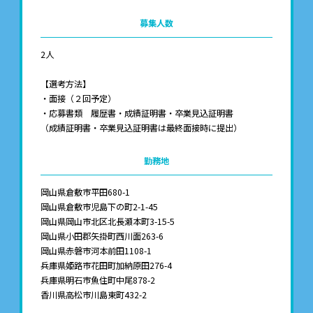
募集人数
2人
【選考方法】
・面接（２回予定）
・応募書類 履歴書・成績証明書・卒業見込証明書
（成績証明書・卒業見込証明書は最終面接時に提出）
勤務地
岡山県倉敷市平田680-1
岡山県倉敷市児島下の町2-1-45
岡山県岡山市北区北長瀬本町3-15-5
岡山県小田郡矢掛町西川面263-6
岡山県赤磐市河本前田1108-1
兵庫県姫路市花田町加納原田276-4
兵庫県明石市魚住町中尾878-2
香川県高松市川島東町432-2