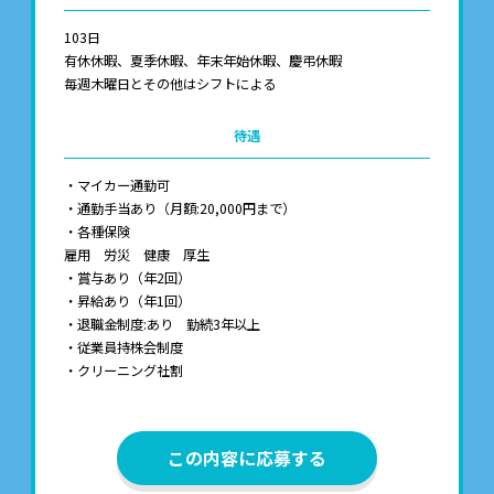
103日
有休休暇、夏季休暇、年末年始休暇、慶弔休暇
毎週木曜日とその他はシフトによる
待遇
・マイカー通勤可
・通勤手当あり（月額:20,000円まで）
・各種保険
雇用 労災 健康 厚生
・賞与あり（年2回）
・昇給あり（年1回）
・退職金制度:あり 勤続3年以上
・従業員持株会制度
・クリーニング社割
この内容に応募する