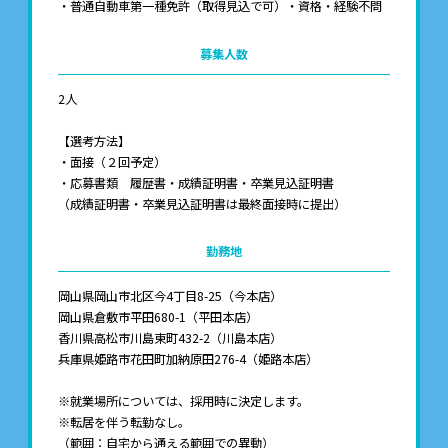
・普通自動車第一種免許（取得見込で可）・資格・経験不問
募集人数
2人
【選考方法】
・面接（２回予定）
・応募書類 履歴書・成績証明書・卒業見込証明書
（成績証明書・卒業見込証明書は最終面接時に提出）
勤務地
岡山県岡山市北区今4丁目8-25（今本店）
岡山県倉敷市平田680-1（平田本店）
香川県高松市川島東町432-2（川島本店）
兵庫県姫路市花田町加納原田276-4（姫路本店）
※就業場所については、採用時に決定します。
※転居を伴う転勤なし。
（範囲：自宅から通える範囲での異動）